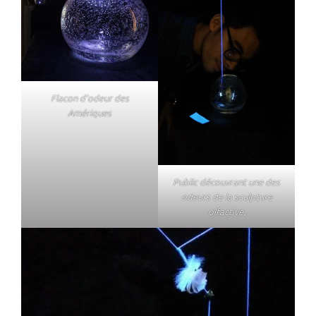
Flacon d’odeur des
Amériques
Public découvrant une des
odeurs de la sculpture
olfactive.