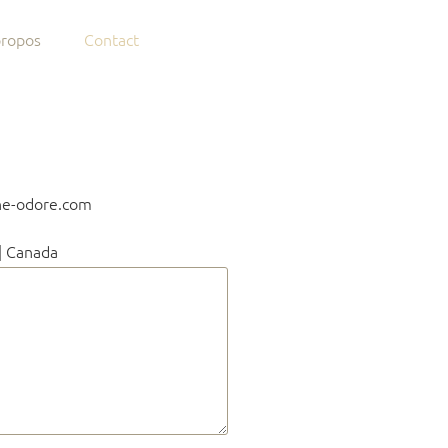
propos
Contact
EN
he-odore.com
| Canada