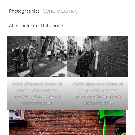
Cyndie Lemay
Photographies :
Aller sur le site d’Interzone
Public découvrant l’odeur de
Public découvrant l’odeur de
pissenlit de la sculpture
nuages de la sculpture
‘gouttière olfactive’ dans la
‘gouttière olfactive’ dans la
ruelle d’interzone.
ruelle d’interzone.